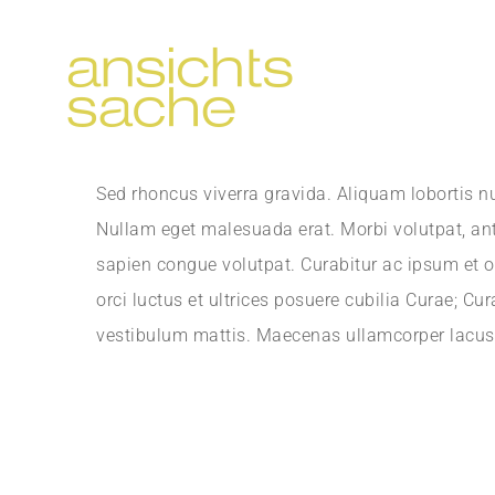
Zum
Inhalt
springen
Sed rhoncus viverra gravida. Aliquam lobortis n
Nullam eget malesuada erat. Morbi volutpat, ante 
sapien congue volutpat. Curabitur ac ipsum et o
orci luctus et ultrices posuere cubilia Curae; Cu
vestibulum mattis. Maecenas ullamcorper lacus 