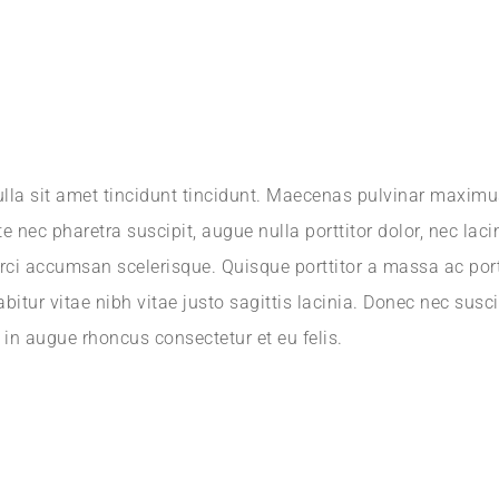
ulla sit amet tincidunt tincidunt. Maecenas pulvinar maximus
nec pharetra suscipit, augue nulla porttitor dolor, nec lacini
rci accumsan scelerisque. Quisque porttitor a massa ac port
rabitur vitae nibh vitae justo sagittis lacinia. Donec nec su
in augue rhoncus consectetur et eu felis.